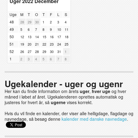
Uger 2022 December
Uge
M
T
O
T
F
L
S
48
28
29
30
1
2
3
4
49
5
6
7
8
9
10
11
50
12
13
14
15
16
17
18
51
19
20
21
22
23
24
25
52
26
27
28
29
30
31
1
1
2
3
4
5
6
7
8
Ugekalender - uger og ugenr
Her kan du finde information om årets
uger
,
hver uge
og hver
måned i løbet af året. Ugekalenderen oprettes automatisk og
justeres for hvert år, så
ugerne
vises korrekt.
Hvis du vil finde en kalender, der viser alle helligdage, flagdage og
navnedage, så besøg denne
kalender med danske navnedage
.