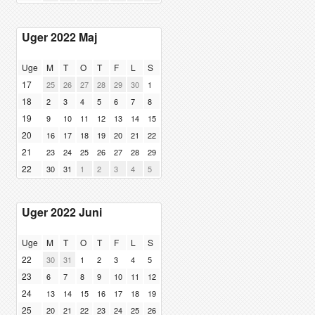
Uger 2022 Maj
Uge
M
T
O
T
F
L
S
17
25
26
27
28
29
30
1
18
2
3
4
5
6
7
8
19
9
10
11
12
13
14
15
20
16
17
18
19
20
21
22
21
23
24
25
26
27
28
29
22
30
31
1
2
3
4
5
Uger 2022 Juni
Uge
M
T
O
T
F
L
S
22
30
31
1
2
3
4
5
23
6
7
8
9
10
11
12
24
13
14
15
16
17
18
19
25
20
21
22
23
24
25
26