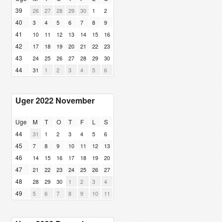
39
26
27
28
29
30
1
2
40
3
4
5
6
7
8
9
41
10
11
12
13
14
15
16
42
17
18
19
20
21
22
23
43
24
25
26
27
28
29
30
44
31
1
2
3
4
5
6
Uger 2022 November
Uge
M
T
O
T
F
L
S
44
31
1
2
3
4
5
6
45
7
8
9
10
11
12
13
46
14
15
16
17
18
19
20
47
21
22
23
24
25
26
27
48
28
29
30
1
2
3
4
49
5
6
7
8
9
10
11