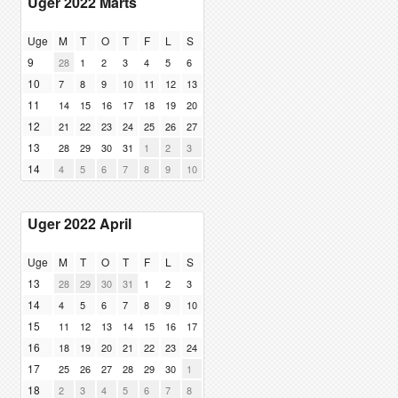
Uger 2022 Marts
Uge
M
T
O
T
F
L
S
9
28
1
2
3
4
5
6
10
7
8
9
10
11
12
13
11
14
15
16
17
18
19
20
12
21
22
23
24
25
26
27
13
28
29
30
31
1
2
3
14
4
5
6
7
8
9
10
Uger 2022 April
Uge
M
T
O
T
F
L
S
13
28
29
30
31
1
2
3
14
4
5
6
7
8
9
10
15
11
12
13
14
15
16
17
16
18
19
20
21
22
23
24
17
25
26
27
28
29
30
1
18
2
3
4
5
6
7
8