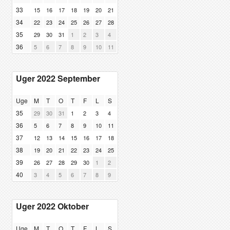
33
15
16
17
18
19
20
21
34
22
23
24
25
26
27
28
35
29
30
31
1
2
3
4
36
5
6
7
8
9
10
11
Uger 2022 September
Uge
M
T
O
T
F
L
S
35
29
30
31
1
2
3
4
36
5
6
7
8
9
10
11
37
12
13
14
15
16
17
18
38
19
20
21
22
23
24
25
39
26
27
28
29
30
1
2
40
3
4
5
6
7
8
9
Uger 2022 Oktober
Uge
M
T
O
T
F
L
S