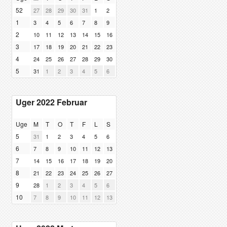
52
27
28
29
30
31
1
2
1
3
4
5
6
7
8
9
2
10
11
12
13
14
15
16
3
17
18
19
20
21
22
23
4
24
25
26
27
28
29
30
5
31
1
2
3
4
5
6
Uger 2022 Februar
Uge
M
T
O
T
F
L
S
5
31
1
2
3
4
5
6
6
7
8
9
10
11
12
13
7
14
15
16
17
18
19
20
8
21
22
23
24
25
26
27
9
28
1
2
3
4
5
6
10
7
8
9
10
11
12
13