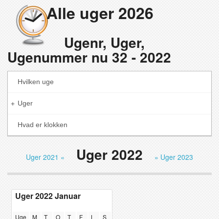
Alle uger 2026
Ugenr, Uger,
Ugenummer nu 32 - 2022
Hvilken uge
Uger
+
Hvad er klokken
Uger 2022
Uger 2021 «
» Uger 2023
Uger 2022 Januar
Uge
M
T
O
T
F
L
S