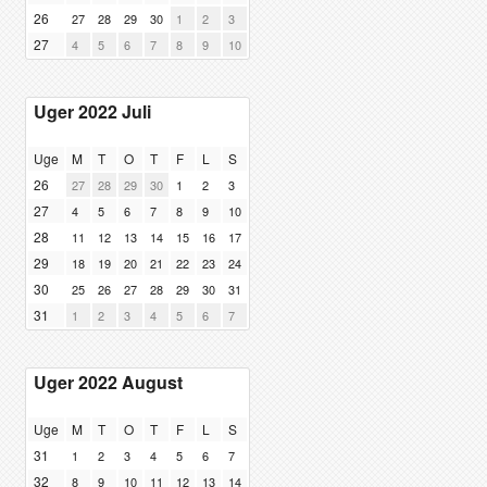
26
27
28
29
30
1
2
3
27
4
5
6
7
8
9
10
Uger 2022 Juli
Uge
M
T
O
T
F
L
S
26
27
28
29
30
1
2
3
27
4
5
6
7
8
9
10
28
11
12
13
14
15
16
17
29
18
19
20
21
22
23
24
30
25
26
27
28
29
30
31
31
1
2
3
4
5
6
7
Uger 2022 August
Uge
M
T
O
T
F
L
S
31
1
2
3
4
5
6
7
32
8
9
10
11
12
13
14