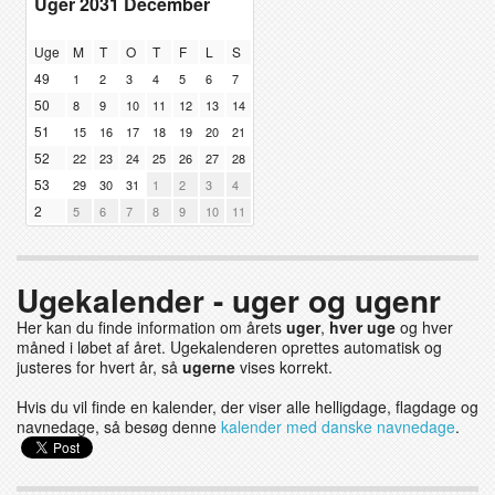
Uger 2031 December
Uge
M
T
O
T
F
L
S
49
1
2
3
4
5
6
7
50
8
9
10
11
12
13
14
51
15
16
17
18
19
20
21
52
22
23
24
25
26
27
28
53
29
30
31
1
2
3
4
2
5
6
7
8
9
10
11
Ugekalender - uger og ugenr
Her kan du finde information om årets
uger
,
hver uge
og hver
måned i løbet af året. Ugekalenderen oprettes automatisk og
justeres for hvert år, så
ugerne
vises korrekt.
Hvis du vil finde en kalender, der viser alle helligdage, flagdage og
navnedage, så besøg denne
kalender med danske navnedage
.