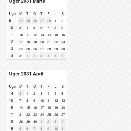
Uger 2031 Marts
Uge
M
T
O
T
F
L
S
9
24
25
26
27
28
1
2
10
3
4
5
6
7
8
9
11
10
11
12
13
14
15
16
12
17
18
19
20
21
22
23
13
24
25
26
27
28
29
30
14
31
1
2
3
4
5
6
Uger 2031 April
Uge
M
T
O
T
F
L
S
14
31
1
2
3
4
5
6
15
7
8
9
10
11
12
13
16
14
15
16
17
18
19
20
17
21
22
23
24
25
26
27
18
28
29
30
1
2
3
4
19
5
6
7
8
9
10
11