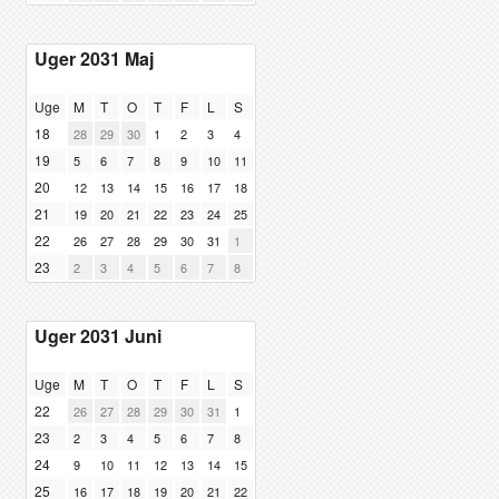
Uger 2031 Maj
Uge
M
T
O
T
F
L
S
18
28
29
30
1
2
3
4
19
5
6
7
8
9
10
11
20
12
13
14
15
16
17
18
21
19
20
21
22
23
24
25
22
26
27
28
29
30
31
1
23
2
3
4
5
6
7
8
Uger 2031 Juni
Uge
M
T
O
T
F
L
S
22
26
27
28
29
30
31
1
23
2
3
4
5
6
7
8
24
9
10
11
12
13
14
15
25
16
17
18
19
20
21
22