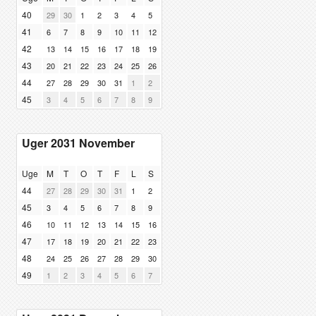
40
29
30
1
2
3
4
5
41
6
7
8
9
10
11
12
42
13
14
15
16
17
18
19
43
20
21
22
23
24
25
26
44
27
28
29
30
31
1
2
45
3
4
5
6
7
8
9
Uger 2031 November
Uge
M
T
O
T
F
L
S
44
27
28
29
30
31
1
2
45
3
4
5
6
7
8
9
46
10
11
12
13
14
15
16
47
17
18
19
20
21
22
23
48
24
25
26
27
28
29
30
49
1
2
3
4
5
6
7