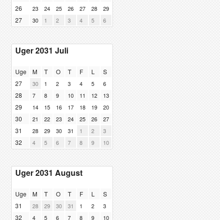
26
23
24
25
26
27
28
29
27
30
1
2
3
4
5
6
Uger 2031 Juli
Uge
M
T
O
T
F
L
S
27
30
1
2
3
4
5
6
28
7
8
9
10
11
12
13
29
14
15
16
17
18
19
20
30
21
22
23
24
25
26
27
31
28
29
30
31
1
2
3
32
4
5
6
7
8
9
10
Uger 2031 August
Uge
M
T
O
T
F
L
S
31
28
29
30
31
1
2
3
32
4
5
6
7
8
9
10