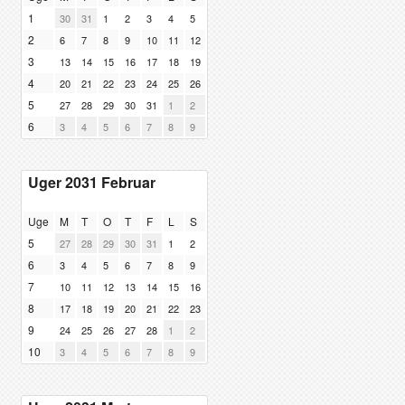
1
30
31
1
2
3
4
5
2
6
7
8
9
10
11
12
3
13
14
15
16
17
18
19
4
20
21
22
23
24
25
26
5
27
28
29
30
31
1
2
6
3
4
5
6
7
8
9
Uger 2031 Februar
Uge
M
T
O
T
F
L
S
5
27
28
29
30
31
1
2
6
3
4
5
6
7
8
9
7
10
11
12
13
14
15
16
8
17
18
19
20
21
22
23
9
24
25
26
27
28
1
2
10
3
4
5
6
7
8
9