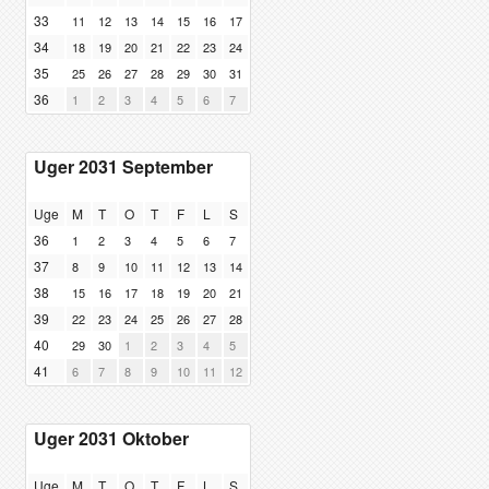
33
11
12
13
14
15
16
17
34
18
19
20
21
22
23
24
35
25
26
27
28
29
30
31
36
1
2
3
4
5
6
7
Uger 2031 September
Uge
M
T
O
T
F
L
S
36
1
2
3
4
5
6
7
37
8
9
10
11
12
13
14
38
15
16
17
18
19
20
21
39
22
23
24
25
26
27
28
40
29
30
1
2
3
4
5
41
6
7
8
9
10
11
12
Uger 2031 Oktober
Uge
M
T
O
T
F
L
S