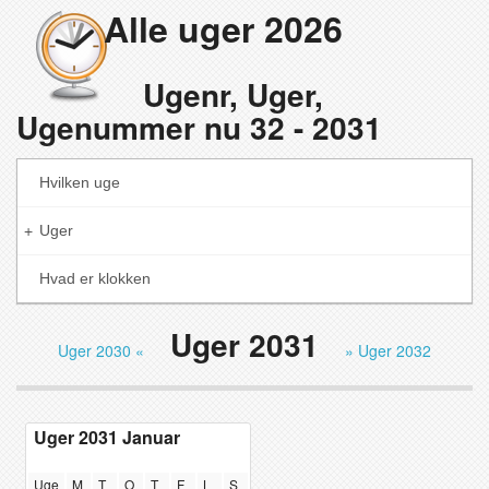
Alle uger 2026
Ugenr, Uger,
Ugenummer nu 32 - 2031
Hvilken uge
Uger
+
Hvad er klokken
Uger 2031
Uger 2030 «
» Uger 2032
Uger 2031 Januar
Uge
M
T
O
T
F
L
S